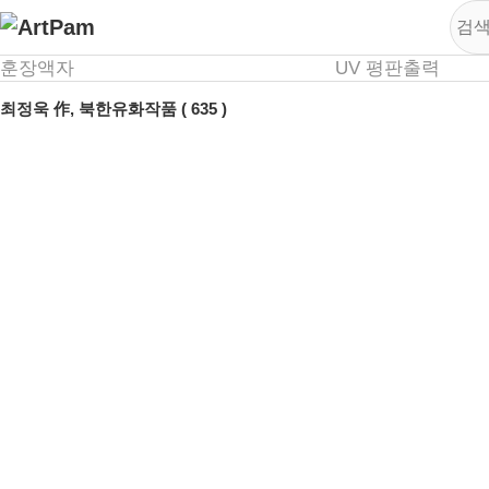
훈장액자
UV 평판출력
최정욱 作, 북한유화작품 ( 635 )