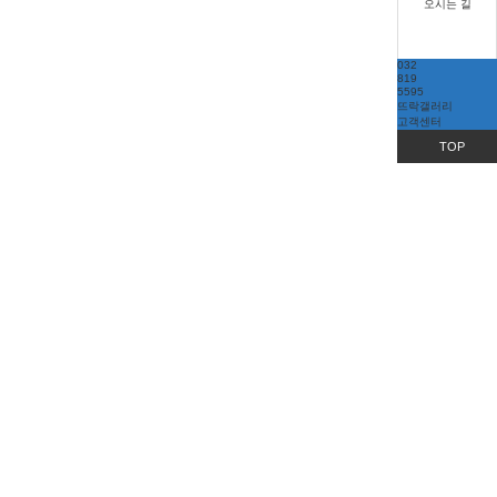
오시는 길
032
819
5595
뜨락갤러리
고객센터
TOP