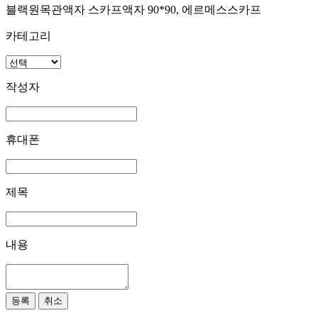
블랙원목관액자 스카프액자 90*90, 에르메스스카프
카테고리
작성자
휴대폰
제목
내용
등록
취소