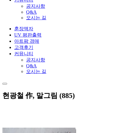
공지사항
Q&A
오시는 길
훈장액자
UV 평판출력
아트팜 경매
고객후기
커뮤니티
공지사항
Q&A
오시는 길
현광철 作, 말그림 (885)